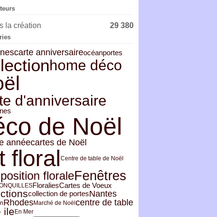
iteurs
 la création
29 380
ries
ines
carte anniversaire
océan
portes
lection
home déco
ël
te d'anniversaire
gnes
éco de Noël
e année
cartes de Noël
t floral
Centre de table de Noël
Fenêtres
osition florale
Floralies
Cartes de Voeux
ONQUILLES
ections
Nantes
collection de portes
Rhodes
centre de table
on
Marché de Noël
 ile
En Mer