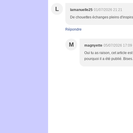
L
lamanuelle25
01/07/2026 21:21
De chouettes échanges pleins d'inspira
Répondre
M
magnyette
05/07/2026 17:09
Oui tu as raison, cet article es
pourquoi il a été publié. Bises.