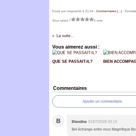
Posté par magnyette à 21:04 -
Commentaires [
…
]
- Permali
Vous aimez ?
0 vote
La suite…
Vous aimerez aussi :
QUE SE PASSAIT-IL?
BIEN ACCOMPA
Commentaires
Ajouter un commentaire
B
Blandine
31/07/2026 20:15
Bel échange entre vous Magnifique Bo