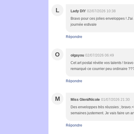
L
Lady DIY
02/07/2026 10:38
Bravo pour ces jolies enveloppes ! J'ai
journée estivale
Répondre
O
olgayou
02/07/2026 06:49
Cet art postal révèle vos talents ! brav
remarqué ce courrier peu ordinaire ??
Répondre
M
Miss Gleni/Nicole
01/07/2026 21:30
Des enveloppes très réussies ; bravo.<br
semaines justement. Je vais faire un ar
Répondre