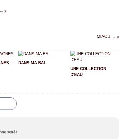
en [
#
]
MIAOU ...
GNES
DANS MA BAL
UNE COLLECTION
D'EAU
nne soirée