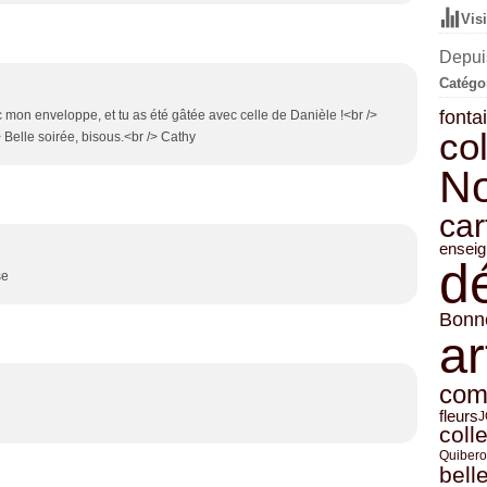
Vis
Depuis
Catégo
fonta
vec mon enveloppe, et tu as été gâtée avec celle de Danièle !<br />
col
> Belle soirée, bisous.<br /> Cathy
No
car
ensei
d
se
Bonn
ar
comp
fleurs
J
coll
Quiber
belle